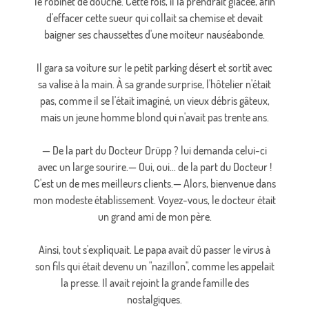
le robinet de douche. Cette fois, il la prendrait glacée, afin
d'effacer cette sueur qui collait sa chemise et devait
baigner ses chaussettes d'une moiteur nauséabonde.
Il gara sa voiture sur le petit parking désert et sortit avec
sa valise à la main. À sa grande surprise, l'hôtelier n'était
pas, comme il se l'était imaginé, un vieux débris gâteux,
mais un jeune homme blond qui n'avait pas trente ans.
— De la part du Docteur Drüpp ? lui demanda celui-ci
avec un large sourire.— Oui, oui... de la part du Docteur !
C'est un de mes meilleurs clients.— Alors, bienvenue dans
mon modeste établissement. Voyez-vous, le docteur était
un grand ami de mon père.
Ainsi, tout s'expliquait. Le papa avait dû passer le virus à
son fils qui était devenu un "nazillon", comme les appelait
la presse. Il avait rejoint la grande famille des
nostalgiques.