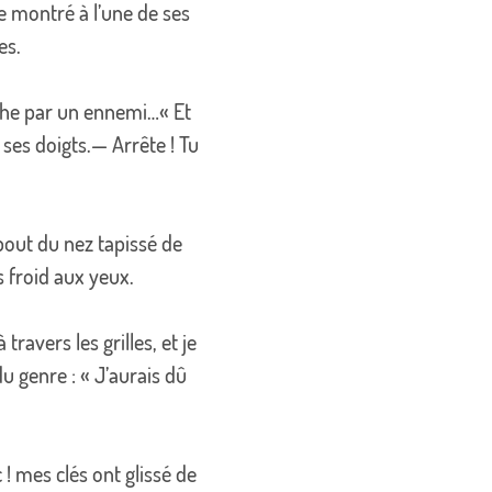
me montré à l’une de ses
es.
ache par un ennemi…« Et
 ses doigts.— Arrête ! Tu
 bout du nez tapissé de
s froid aux yeux.
ravers les grilles, et je
 du genre : « J’aurais dû
! mes clés ont glissé de