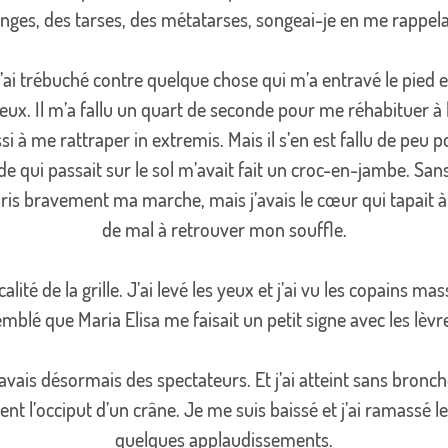
anges, des tarses, des métatarses, songeai-je en me rappela
j’ai trébuché contre quelque chose qui m’a entravé le pied et 
s yeux. Il m’a fallu un quart de seconde pour me réhabituer 
si à me rattraper in extremis. Mais il s’en est fallu de peu p
e qui passait sur le sol m’avait fait un croc-en-jambe. Sans
epris bravement ma marche, mais j’avais le cœur qui tapait 
de mal à retrouver mon souffle.
ticalité de la grille. J’ai levé les yeux et j’ai vu les copains
mblé que Maria Elisa me faisait un petit signe avec les lèvr
’avais désormais des spectateurs. Et j’ai atteint sans bronch
l’occiput d’un crâne. Je me suis baissé et j’ai ramassé les 
quelques applaudissements.