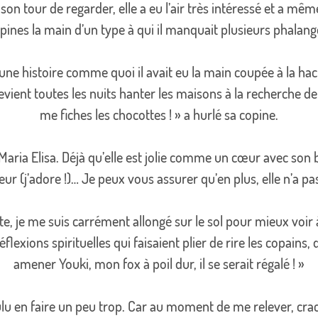
 son tour de regarder, elle a eu l’air très intéressé et a mê
pines la main d’un type à qui il manquait plusieurs phalang
te une histoire comme quoi il avait eu la main coupée à la h
l revient toutes les nuits hanter les maisons à la recherche de
me fiches les chocottes ! » a hurlé sa copine.
, Maria Elisa. Déjà qu’elle est jolie comme un cœur avec son
ur (j’adore !)… Je peux vous assurer qu’en plus, elle n’a pa
e, je me suis carrément allongé sur le sol pour mieux voir à t
éflexions spirituelles qui faisaient plier de rire les copains,
amener Youki, mon fox à poil dur, il se serait régalé ! »
ulu en faire un peu trop. Car au moment de me relever, crac 