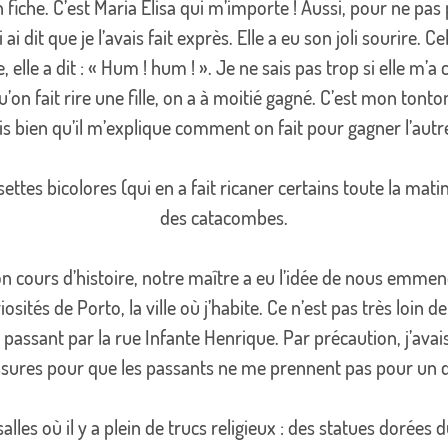
 fiche. C’est Maria Elisa qui m’importe ! Aussi, pour ne pas
i ai dit que je l’avais fait exprès. Elle a eu son joli sourire. C
 elle a dit : « Hum ! hum ! ». Je ne sais pas trop si elle m’a cru
qu’on fait rire une fille, on a à moitié gagné. C’est mon tonto
is bien qu’il m’explique comment on fait pour gagner l’autr
ttes bicolores (qui en a fait ricaner certains toute la matin
des catacombes.
son cours d’histoire, notre maître a eu l’idée de nous emmen
iosités de Porto, la ville où j’habite. Ce n’est pas très loin d
 passant par la rue Infante Henrique. Par précaution, j’avai
ssures pour que les passants ne me prennent pas pour un d
lles où il y a plein de trucs religieux : des statues dorées