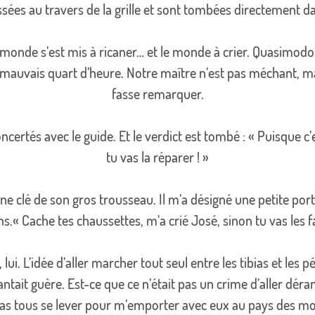
sées au travers de la grille et sont tombées directement da
 monde s’est mis à ricaner… et le monde à crier. Quasimodo, 
n mauvais quart d’heure. Notre maître n’est pas méchant, ma
fasse remarquer.
ncertés avec le guide. Et le verdict est tombé : « Puisque c’est
tu vas la réparer ! »
e clé de son gros trousseau. Il m’a désigné une petite porte
.« Cache tes chaussettes, m’a crié José, sinon tu vas les fa
, lui. L’idée d’aller marcher tout seul entre les tibias et les
tait guère. Est-ce que ce n’était pas un crime d’aller déra
t pas tous se lever pour m’emporter avec eux au pays des mo