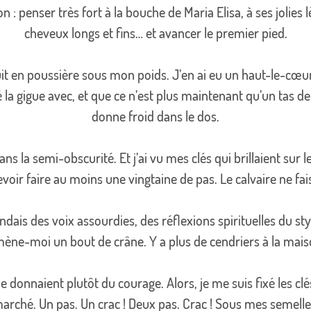
ion : penser très fort à la bouche de Maria Elisa, à ses jolies 
cheveux longs et fins… et avancer le premier pied.
éduit en poussière sous mon poids. J’en ai eu un haut-le-cœ
 la gigue avec, et que ce n’est plus maintenant qu’un tas 
donne froid dans le dos.
ans la semi-obscurité. Et j’ai vu mes clés qui brillaient sur l
devoir faire au moins une vingtaine de pas. Le calvaire ne f
ndais des voix assourdies, des réflexions spirituelles du st
mène-moi un bout de crâne. Y a plus de cendriers à la maiso
 donnaient plutôt du courage. Alors, je me suis fixé les clé
 marché. Un pas. Un crac ! Deux pas. Crac ! Sous mes semelles