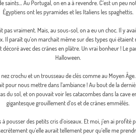
 de saints… Au Portugal, on en a à revendre. C’est un peu no
Égyptiens ont les pyramides et les Italiens les spaghettis.
 pas vraiment. Mais, au sous-sol, on a eu un choc. Il y ava
 Il paraît qu’on marchait même sur des types qui étaient mor
t décoré avec des crânes en plâtre. Un vrai bonheur ! Le pa
Halloween.
un nez crochu et un trousseau de clés comme au Moyen Âge. 
t pour nous mettre dans l’ambiance ! Au bout de la dernièr
 ras du sol, et on pouvait voir les catacombes dans la cave e
gigantesque grouillement d’os et de crânes emmêlés.
s à pousser des petits cris d’oiseaux. Et moi, j’en ai profi
 secrètement qu’elle aurait tellement peur qu’elle me prendr