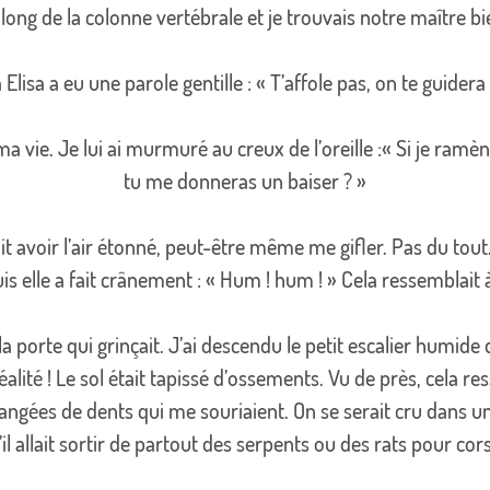
 long de la colonne vertébrale et je trouvais notre maître b
Elisa a eu une parole gentille : « T’affole pas, on te guidera
e ma vie. Je lui ai murmuré au creux de l’oreille :« Si je ramè
tu me donneras un baiser ? »
ait avoir l’air étonné, peut-être même me gifler. Pas du tout
s elle a fait crânement : « Hum ! hum ! » Cela ressemblait à
 la porte qui grinçait. J’ai descendu le petit escalier humide
a réalité ! Le sol était tapissé d’ossements. Vu de près, cela 
rangées de dents qui me souriaient. On se serait cru dans un
l allait sortir de partout des serpents ou des rats pour cor