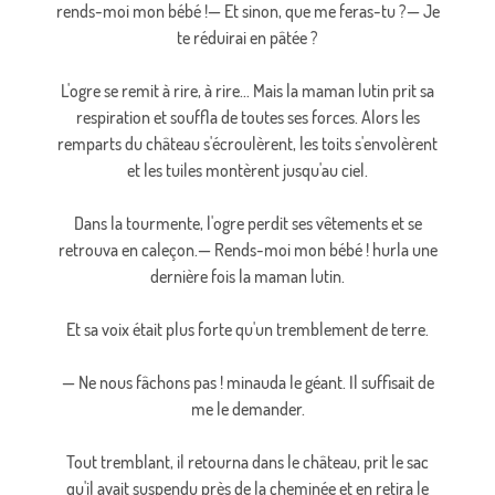
rends-moi mon bébé !— Et sinon, que me feras-tu ?— Je
te réduirai en pâtée ?
L'ogre se remit à rire, à rire... Mais la maman lutin prit sa
respiration et souffla de toutes ses forces. Alors les
remparts du château s'écroulèrent, les toits s'envolèrent
et les tuiles montèrent jusqu'au ciel.
Dans la tourmente, l'ogre perdit ses vêtements et se
retrouva en caleçon.— Rends-moi mon bébé ! hurla une
dernière fois la maman lutin.
Et sa voix était plus forte qu'un tremblement de terre.
— Ne nous fâchons pas ! minauda le géant. Il suffisait de
me le demander.
Tout tremblant, il retourna dans le château, prit le sac
qu'il avait suspendu près de la cheminée et en retira le