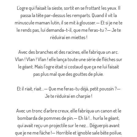
L'ogre qui faisait la sieste, sortit en se frottant les yeux. Il
passa la tête par-dessus les remparts. Quand il vit la
minuscule maman lutin, il se mit à glousser.— Et si je ne te
le rends pas, lui demanda-t-il, que me feras-tu ?— Je te
réduirai en miettes !
Avec des branches et des racines, elle fabriqua un arc.
Vlan ! Vlan ! Vlan ! elle lança toute une série de flèches sur
le géant. Mais l'ogre était si costaud que ça ne lui faisait
pas plus mal que des gouttes de pluie.
Et il riait, riait...— Que me feras-tu déjà, petit poussin ?—
Je te réduirai en charpie !
Avec un tronc d'arbre creux, elle fabriqua un canon et le
bombarda de pommes de pin.— Eh là !... hurla le géant,
qui avait reçu un projectile sur le nez... Déguerpis avant
que je ne me fâche !— Horrible et ignoble sale bête poilue,